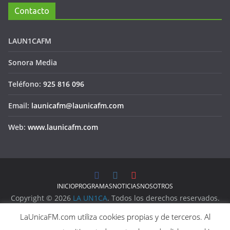
Contacto
LAUN1CAFM
Sonora Media
Teléfono:
925 816 096
Email:
launicafm@launicafm.com
Web:
www.launicafm.com
INICIO
PROGRAMAS
NOTICIAS
NOSOTROS
Copyright © 2026
LA UN1CA
. Todos los derechos reservados.
Aviso Legal
LaUnicaFM.com utiliza cookies propias y de terceros. Al
Política de Privacidad