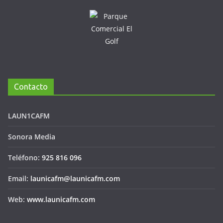
Contacto
LAUN1CAFM
Sonora Media
Teléfono:
925 816 096
Email:
launicafm@launicafm.com
Web:
www.launicafm.com