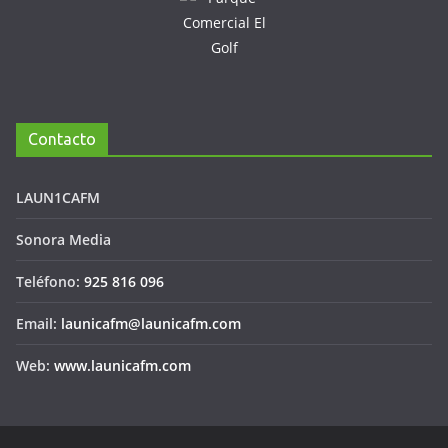
Contacto
LAUN1CAFM
Sonora Media
Teléfono:
925 816 096
Email:
launicafm@launicafm.com
Web:
www.launicafm.com