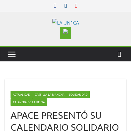
Skip
to
content
ACTUALIDAD
CASTILLA-LA MANCHA
SOLIDARIDAD
TALAVERA DE LA REINA
APACE PRESENTÓ SU
CALENDARIO SOLIDARIO