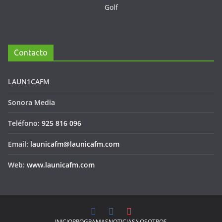
Contacto
LAUN1CAFM
Sonora Media
Teléfono:
925 816 096
Email:
launicafm@launicafm.com
Web:
www.launicafm.com
INICIO
PROGRAMAS
NOTICIAS
NOSOTROS