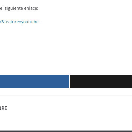
 el siguiente enlace:
Y&feature=youtu.be
r
BRE