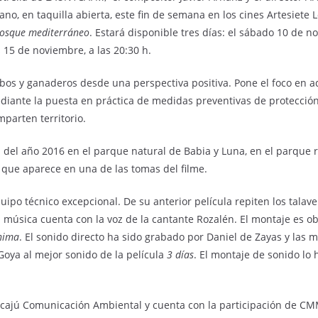
no, en taquilla abierta, este fin de semana en los cines Artesiete 
bosque mediterráneo
. Estará disponible tres días: el sábado 10 de n
s 15 de noviembre, a las 20:30 h.
lobos y ganaderos desde una perspectiva positiva. Pone el foco en a
ante la puesta en práctica de medidas preventivas de protección. Po
mparten territorio.
a del año 2016 en el parque natural de Babia y Luna, en el parque 
 que aparece en una de las tomas del filme.
ipo técnico excepcional. De su anterior película repiten los talav
 música cuenta con la voz de la cantante Rozalén. El montaje es 
ínima
. El sonido directo ha sido grabado por Daniel de Zayas y las 
oya al mejor sonido de la película
3 días
. El montaje de sonido lo 
 Acajú Comunicación Ambiental y cuenta con la participación de CM