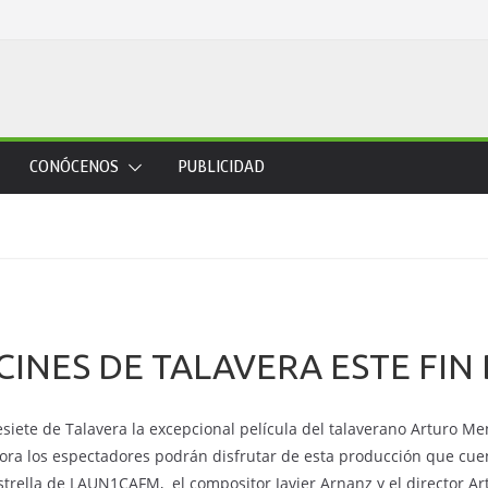
CONÓCENOS
PUBLICIDAD
CINES DE TALAVERA ESTE FIN
esiete de Talavera la excepcional película del talaverano Arturo M
ora los espectadores podrán disfrutar de esta producción que cuent
strella de LAUN1CAFM, el compositor Javier Arnanz y el director A