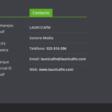
Contacto
LAUN1CAFM
Sonora Media
Teléfono:
925 816 096
Email:
launicafm@launicafm.com
Web:
www.launicafm.com