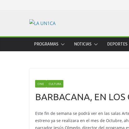
Skip
to
content
PROGRAMAS
NOTICIAS
DEPORTES
CINE
CULTURA
BARBACANA, EN LOS 
Este fin de semana se podrá ver en las salas Art
estreno ya se realizara en el mes de Octubre, ah
narrador Jesús Olmedo, director del programa e