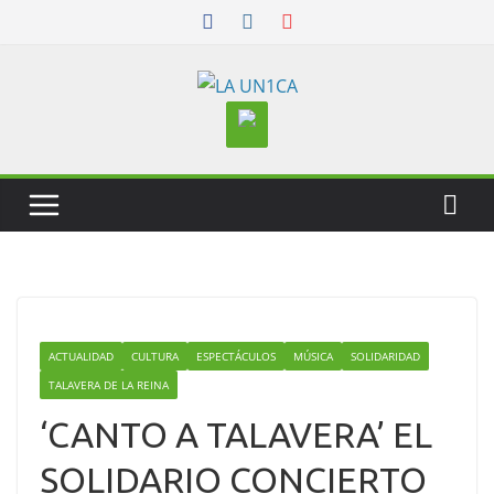
Skip
to
content
ACTUALIDAD
CULTURA
ESPECTÁCULOS
MÚSICA
SOLIDARIDAD
TALAVERA DE LA REINA
‘CANTO A TALAVERA’ EL
SOLIDARIO CONCIERTO