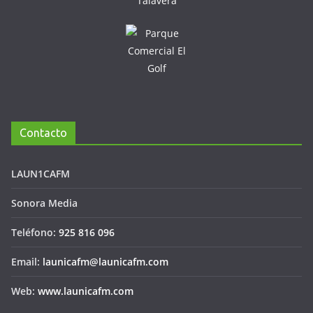
Contacto
LAUN1CAFM
Sonora Media
Teléfono:
925 816 096
Email:
launicafm@launicafm.com
Web:
www.launicafm.com