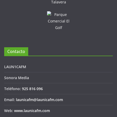
Contacto
LAUN1CAFM
Sonora Media
Teléfono:
925 816 096
Email:
launicafm@launicafm.com
Web:
www.launicafm.com