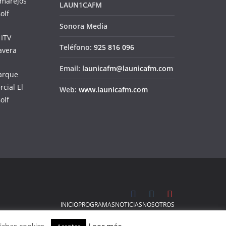
LAUN1CAFM
Sonora Media
Teléfono:
925 816 096
Email:
launicafm@launicafm.com
Web:
www.launicafm.com
INICIO
PROGRAMAS
NOTICIAS
NOSOTROS