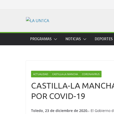
Skip
to
content
PROGRAMAS
NOTICIAS
DEPORTES
ACTUALIDAD
CASTILLA-LA MANCHA
CORONAVIRUS
CASTILLA-LA MANCHA
POR COVID-19
Toledo, 23 de diciembre de 2020.-
El Gobierno d