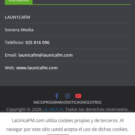
LAUN1CAFM
Sonora Media
Teléfono:
925 816 096
Email:
launicafm@launicafm.com
Web:
www.launicafm.com
INICIO
PROGRAMAS
NOTICIAS
NOSOTROS
Copyright © 2026
LA UN1CA
. Todos los derechos reservados.
Aviso Legal
LaUnicaFM.com utiliza cookies propias y de terceros. Al
Política de Privacidad
navegar por este sitio usted acepta el uso de dichas cookies.
Política de Cookies