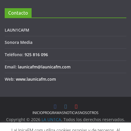
Contacto
LAUN1CAFM
Sonora Media
Teléfono:
925 816 096
Email:
launicafm@launicafm.com
Web:
www.launicafm.com
INICIO
PROGRAMAS
NOTICIAS
NOSOTROS
Copyright © 2026
LA UN1CA
. Todos los derechos reservados.
Aviso Legal
LaUnicaFM.com utiliza cookies propias y de terceros. Al