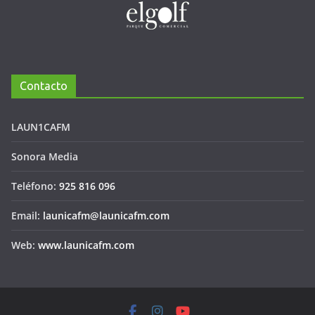
Contacto
LAUN1CAFM
Sonora Media
Teléfono:
925 816 096
Email:
launicafm@launicafm.com
Web:
www.launicafm.com