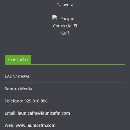
Contacto
LAUN1CAFM
Sonora Media
Teléfono:
925 816 096
Email:
launicafm@launicafm.com
Web:
www.launicafm.com