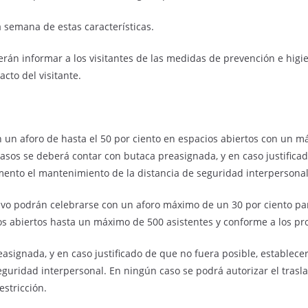
a semana de estas características.
án informar a los visitantes de las medidas de prevención e higien
acto del visitante.
 un aforo de hasta el 50 por ciento en espacios abiertos con un m
asos se deberá contar con butaca preasignada, y en caso justificad
nto el mantenimiento de la distancia de seguridad interpersonal
ivo podrán celebrarse con un aforo máximo de un 30 por ciento p
s abiertos hasta un máximo de 500 asistentes y conforme a los pro
signada, y en caso justificado de que no fuera posible, establece
uridad interpersonal. En ningún caso se podrá autorizar el trasla
estricción.