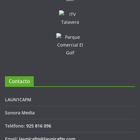
Contacto
LAUN1CAFM
Sonora Media
Teléfono:
925 816 096
Email:
launicafm@launicafm.com