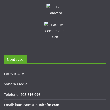
Contacto
LAUN1CAFM
Sonora Media
Teléfono:
925 816 096
Email:
launicafm@launicafm.com