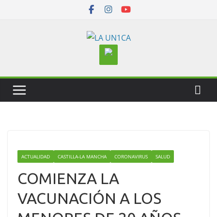
Skip
to
content
ACTUALIDAD
CASTILLA-LA MANCHA
CORONAVIRUS
SALUD
COMIENZA LA
VACUNACIÓN A LOS