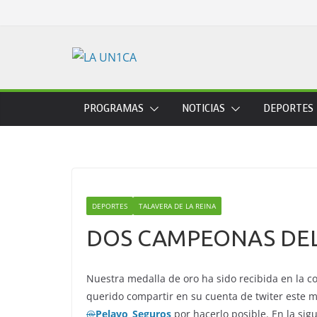
Skip
to
content
PROGRAMAS
NOTICIAS
DEPORTES
DEPORTES
TALAVERA DE LA REINA
DOS CAMPEONAS DE
Nuestra medalla de oro ha sido recibida en la c
querido compartir en su cuenta de twiter este m
@
Pelayo_Seguros
por hacerlo posible. En la sigu