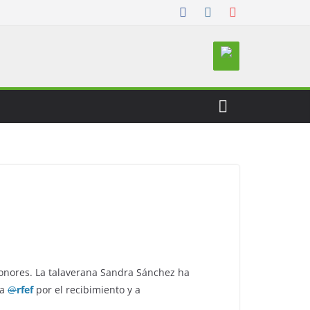
honores. La talaverana Sandra Sánchez ha
la
@
rfef
por el recibimiento y a