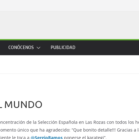
CONÓCENOS
PUBLICIDAD
L MUNDO
oncentración de la Selección Española en Las Rozas con todos los 
omento único que ha agradecido: “Que bonito detalle!!! Gracias a 
iente le toca a
@
SergioRamos
ponerse el karategi”.