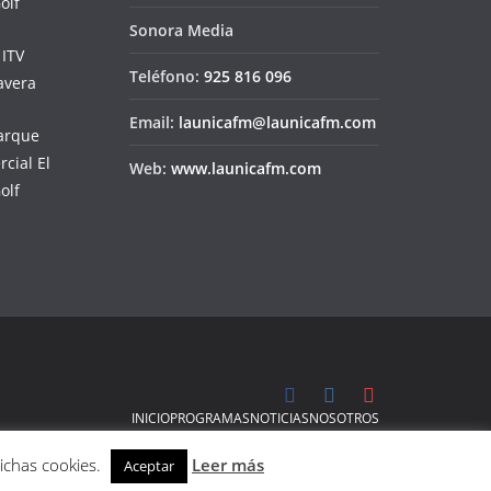
Sonora Media
Teléfono:
925 816 096
Email:
launicafm@launicafm.com
Web:
www.launicafm.com
INICIO
PROGRAMAS
NOTICIAS
NOSOTROS
dichas cookies.
Leer más
Aceptar