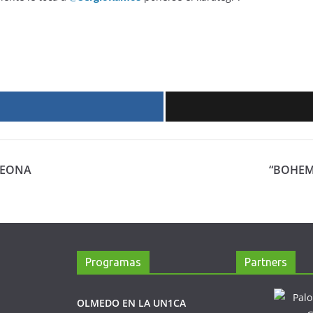
r
PEONA
“BOHEM
Programas
Partners
OLMEDO EN LA UN1CA