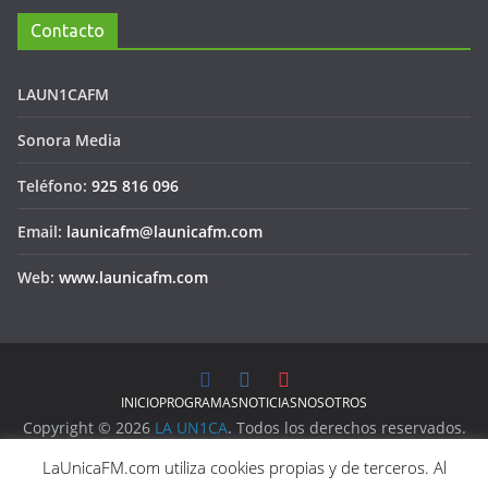
Contacto
LAUN1CAFM
Sonora Media
Teléfono:
925 816 096
Email:
launicafm@launicafm.com
Web:
www.launicafm.com
INICIO
PROGRAMAS
NOTICIAS
NOSOTROS
Copyright © 2026
LA UN1CA
. Todos los derechos reservados.
Aviso Legal
LaUnicaFM.com utiliza cookies propias y de terceros. Al
Política de Privacidad