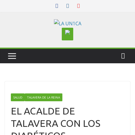
Skip
to
content
SALUD
TALAVERA DE LA REINA
EL ACALDE DE
TALAVERA CON LOS