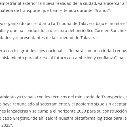
mostrar al exterior la nueva realidad de la ciudad, va a acercar a n
 materia de transporte que hemos tenido durante 25 años”.
o organizado por el diario La Tribuna de Talavera bajo el nombre ‘
alia y que ha conducido la directora del periódico Carmen Sánche
dades y representantes de la sociedad de Talavera.
era con los grandes ejes nacionales, “lo hará con una ciudad renov
aislamiento para abrirse al futuro con ambición y confianza”, ha s
miento ya trabaja con los técnicos del ministerio de Transportes, 
no haya renunciado al soterramiento y el gobierno sigue sin acepta
s lanzaderas y se cumpla el horizonte 2030 para su construcción, a
icado Gregorio, “de ahí saldrá nuestra plataforma logística para 
 2025”.