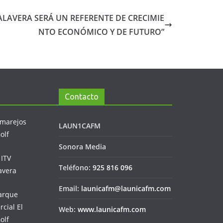
TALAVERA SERÁ UN REFERENTE DE CRECIMIE
NTO ECONÓMICO Y DE FUTURO”
Contacto
LAUN1CAFM
Sonora Media
Teléfono:
925 816 096
Email:
launicafm@launicafm.com
Web:
www.launicafm.com