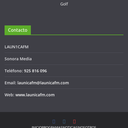
Contacto
LAUN1CAFM
Sonora Media
Teléfono:
925 816 096
Email:
launicafm@launicafm.com
Web:
www.launicafm.com
INICIO
PROGRAMAS
NOTICIAS
NOSOTROS