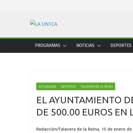
Skip
to
content
PROGRAMAS
NOTICIAS
DEPORTES
ACTUALIDAD
DEPORTES
TALAVERA DE LA REINA
EL AYUNTAMIENTO DE
DE 500.00 EUROS EN 
Redacción/Talavera de la Reina, 15 de enero de 