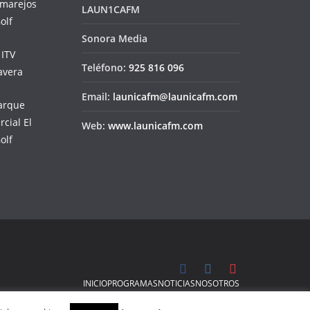
LAUN1CAFM
Sonora Media
Teléfono:
925 816 096
Email:
launicafm@launicafm.com
Web:
www.launicafm.com
INICIO
PROGRAMAS
NOTICIAS
NOSOTROS