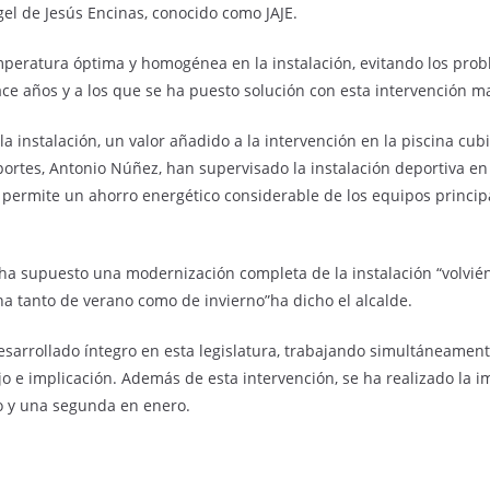
gel de Jesús Encinas, conocido como JAJE.
peratura óptima y homogénea en la instalación, evitando los pro
e años y a los que se ha puesto solución con esta intervención ma
 instalación, un valor añadido a la intervención en la piscina cubi
eportes, Antonio Núñez, han supervisado la instalación deportiva en
 permite un ahorro energético considerable de los equipos principa
 ha supuesto una modernización completa de la instalación “volvién
ina tanto de verano como de invierno”ha dicho el alcalde.
desarrollado íntegro en esta legislatura, trabajando simultáneament
ajo e implicación. Además de esta intervención, se ha realizado la 
o y una segunda en enero.