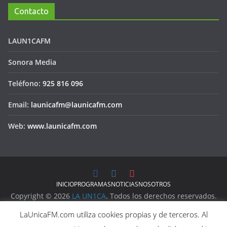
Contacto
LAUN1CAFM
Sonora Media
Teléfono:
925 816 096
Email:
launicafm@launicafm.com
Web:
www.launicafm.com
INICIO
PROGRAMAS
NOTICIAS
NOSOTROS
Copyright © 2026
LA UN1CA
. Todos los derechos reservados.
Aviso Legal
LaUnicaFM.com utiliza cookies propias y de terceros. Al
Política de Privacidad