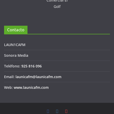
Contacto
LAUN1CAFM
Sonora Media
Teléfono:
925 816 096
Email:
launicafm@launicafm.com
Web:
www.launicafm.com