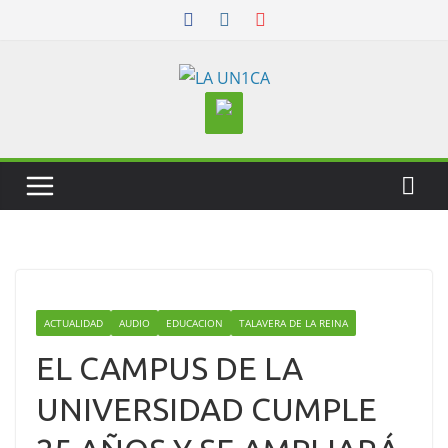
Skip
to
content
ACTUALIDAD
AUDIO
EDUCACION
TALAVERA DE LA REINA
EL CAMPUS DE LA
UNIVERSIDAD CUMPLE