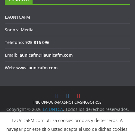
LAUN1CAFM
Sonora Media
Teléfono:
925 816 096
Email:
launicafm@launicafm.com
Web:
www.launicafm.com
INICIO
PROGRAMAS
NOTICIAS
NOSOTROS
Copyright © 2026
LA UN1CA
. Todos los derechos reservados.
Aviso Legal
LaUnicaFM.com utiliza cookies propias y de terceros. Al
Política de Privacidad
navegar por este sitio usted acepta el uso de dichas cookies.
Política de Cookies