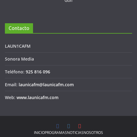
Contacto
LAUN1CAFM
Sonora Media
Teléfono:
925 816 096
Email:
launicafm@launicafm.com
Web:
www.launicafm.com
INICIO
PROGRAMAS
NOTICIAS
NOSOTROS