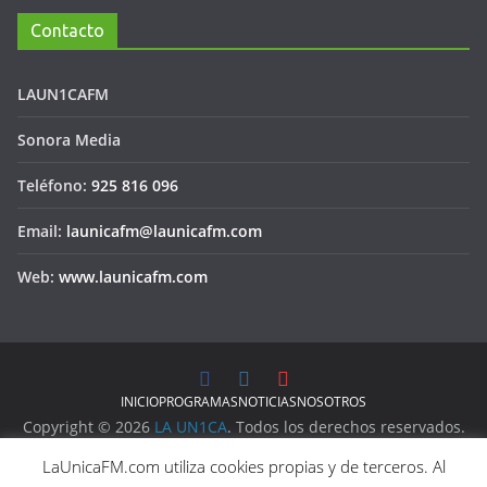
Contacto
LAUN1CAFM
Sonora Media
Teléfono:
925 816 096
Email:
launicafm@launicafm.com
Web:
www.launicafm.com
INICIO
PROGRAMAS
NOTICIAS
NOSOTROS
Copyright © 2026
LA UN1CA
. Todos los derechos reservados.
Aviso Legal
LaUnicaFM.com utiliza cookies propias y de terceros. Al
Política de Privacidad