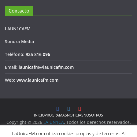
Contacto
LAUN1CAFM
Sonora Media
Teléfono:
925 816 096
Email:
launicafm@launicafm.com
Web:
www.launicafm.com
INICIO
PROGRAMAS
NOTICIAS
NOSOTROS
Copyright © 2026
LA UN1CA
. Todos los derechos reservados.
Aviso Legal
LaUnicaFM.com utiliza cookies propias y de terceros. Al