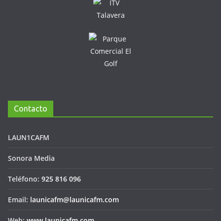
Contacto
LAUN1CAFM
Sonora Media
Teléfono:
925 816 096
Email:
launicafm@launicafm.com
Web:
www.launicafm.com