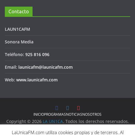
Contacto
LAUN1CAFM
Sonora Media
Teléfono:
925 816 096
Email:
launicafm@launicafm.com
Web:
www.launicafm.com
INICIO
PROGRAMAS
NOTICIAS
NOSOTROS
Copyright © 2026
LA UN1CA
. Todos los derechos reservados.
Aviso Legal
LaUnicaFM.com utiliza cookies propias y de terceros. Al