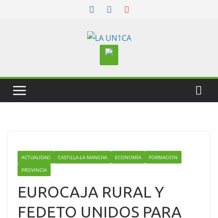
Skip
to
content
ACTUALIDAD
CASTILLA-LA MANCHA
ECONOMÍA
FORMACION
PROVINCIA
EUROCAJA RURAL Y
FEDETO UNIDOS PARA