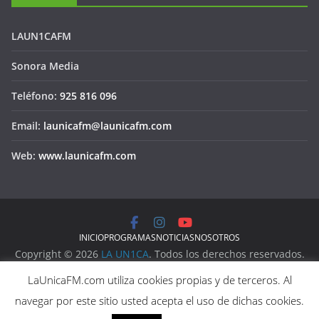
LAUN1CAFM
Sonora Media
Teléfono:
925 816 096
Email:
launicafm@launicafm.com
Web:
www.launicafm.com
INICIO
PROGRAMAS
NOTICIAS
NOSOTROS
Copyright © 2026
LA UN1CA
. Todos los derechos reservados.
Aviso Legal
LaUnicaFM.com utiliza cookies propias y de terceros. Al
Política de Privacidad
navegar por este sitio usted acepta el uso de dichas cookies.
Política de Cookies