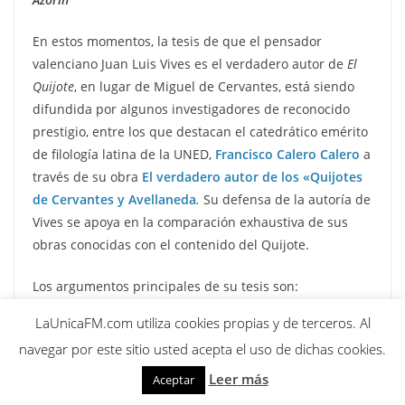
En estos momentos, la tesis de que el pensador
valenciano Juan Luis Vives es el verdadero autor de
El
Quijote
, en lugar de Miguel de Cervantes, está siendo
difundida por algunos investigadores de reconocido
prestigio, entre los que destacan el catedrático emérito
de filología latina de la UNED,
Francisco Calero Calero
a
través de su obra
El verdadero autor de los «Quijotes
de Cervantes y Avellaneda
.
Su defensa de la autoría de
Vives se apoya en la comparación exhaustiva de sus
obras conocidas con el contenido del Quijote.
Los argumentos principales de su tesis son:
LaUnicaFM.com utiliza cookies propias y de terceros. Al
Sabiduría y erudición
:
El Quijote
contiene una enorme
navegar por este sitio usted acepta el uso de dichas cookies.
cantidad de referencias y conocimientos profundos en
múltiples campos (trivium y quadrivium), incluyendo
Leer más
Aceptar
filología, retórica, mitología, teología, derecho, medicina