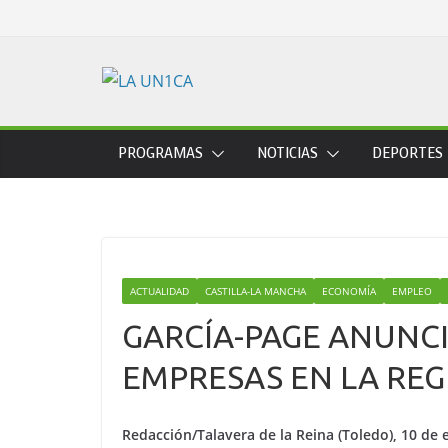
Skip
to
content
PROGRAMAS
NOTICIAS
DEPORTES
ACTUALIDAD
CASTILLA-LA MANCHA
ECONOMÍA
EMPLEO
GARCÍA-PAGE ANUNCI
EMPRESAS EN LA REG
Redacción/Talavera de la Reina (Toledo), 10 de 