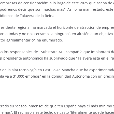
s empresas de consideración” a lo largo de este 2025 que acaba d
podremos decir que son muchas más”. Así lo ha manifestado, este v
 Idiomas de Talavera de la Reina.
presidente regional ha marcado el horizonte de atracción de empres
 a todas y no nos cerramos a ninguna”, en alusión a un objetivo que
sector agroalimentario”, ha enumerado.
n los responsables de ´Substrate AI´, compañía que implantará do
o, el presidente autonómico ha subrayado que “Talavera está en el r
or de la alta tecnología en Castilla-La Mancha que ha experimenta
cula ya a 31.000 empleos” en la Comunidad Autónoma con un crecim
iterado su “deseo inmenso” de que “en España haya el más mínimo
lemas”. El rechazo a este techo de gasto “literalmente puede hacer