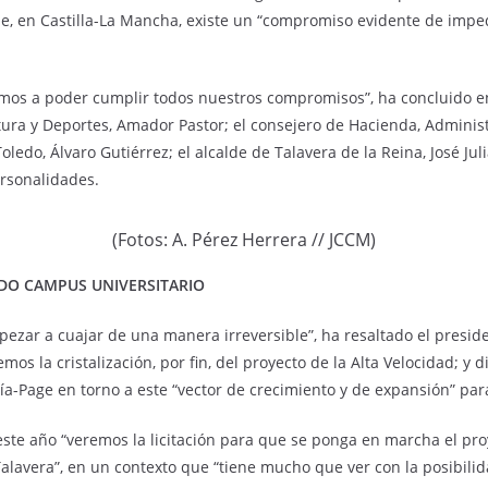
e, en Castilla-La Mancha, existe un “compromiso evidente de impedi
amos a poder cumplir todos nuestros compromisos”, ha concluido en
ra y Deportes, Amador Pastor; el consejero de Hacienda, Administr
ledo, Álvaro Gutiérrez; el alcalde de Talavera de la Reina, José Jul
ersonalidades.
(Fotos: A. Pérez Herrera // JCCM)
NDO CAMPUS UNIVERSITARIO
pezar a cuajar de una manera irreversible”, ha resaltado el pres
mos la cristalización, por fin, del proyecto de la Alta Velocidad; 
a-Page en torno a este “vector de crecimiento y de expansión” para 
 este año “veremos la licitación para que se ponga en marcha el p
Talavera”, en un contexto que “tiene mucho que ver con la posibilid