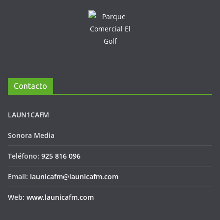
Contacto
LAUN1CAFM
Sonora Media
Teléfono:
925 816 096
Email:
launicafm@launicafm.com
Web:
www.launicafm.com