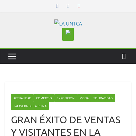
Skip
to
content
ACTUALIDAD
COMERCIO
EXPOSICIÓN
MODA
SOLIDARIDAD
TALAVERA DE LA REINA
GRAN ÉXITO DE VENTAS
Y VISITANTES EN LA