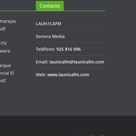
Contacto
LAUN1CAFM
Sonora Media
Teléfono:
925 816 096
Email:
launicafm@launicafm.com
Web:
www.launicafm.com