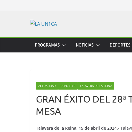
Skip
to
content
PROGRAMAS
NOTICIAS
DEPORTES
ACTUALIDAD
DEPORTES
TALAVERA DE LA REINA
GRAN ÉXITO DEL 28ª
MESA
Talavera de la Reina, 15 de abril de 2024.-
Talave