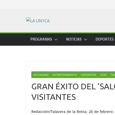
Skip
to
content
PROGRAMAS
NOTICIAS
DEPORTES
ACTUALIDAD
ENTRETENIMIENTO
EXPOSICIÓN
OCIO
TA
GRAN ÉXITO DEL ‘SA
VISITANTES
Redacción/Talavera de la Reina, 26 de febrero 