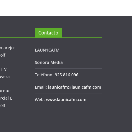
Contacto
LAUN1CAFM
Sonora Media
Teléfono:
925 816 096
Email:
launicafm@launicafm.com
Web:
www.launicafm.com