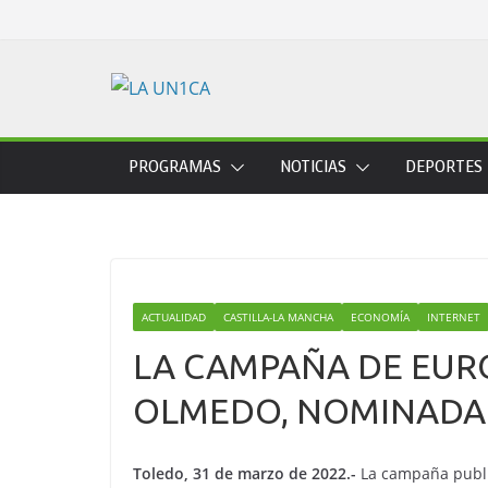
Skip
to
content
PROGRAMAS
NOTICIAS
DEPORTES
ACTUALIDAD
CASTILLA-LA MANCHA
ECONOMÍA
INTERNET
LA CAMPAÑA DE EURO
OLMEDO, NOMINADA 
Toledo, 31 de marzo de 2022.-
La campaña public