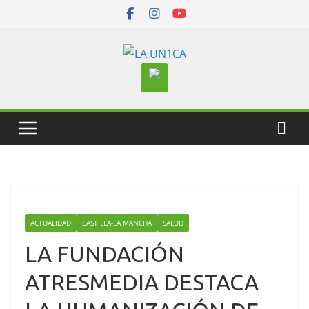
Skip
to
content
ACTUALIDAD
CASTILLA-LA MANCHA
SALUD
LA FUNDACIÓN
ATRESMEDIA DESTACA