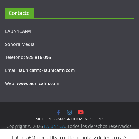
Contacto
LAUN1CAFM
Sonora Media
Teléfono:
925 816 096
Email:
launicafm@launicafm.com
Web:
www.launicafm.com
INICIO
PROGRAMAS
NOTICIAS
NOSOTROS
Copyright © 2026
LA UN1CA
. Todos los derechos reservados.
Aviso Legal
LaUnicaFM.com utiliza cookies propias y de terceros. Al