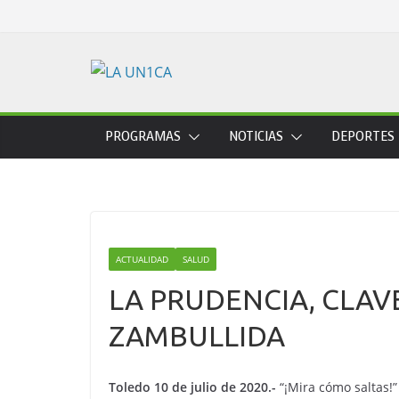
Skip
to
content
PROGRAMAS
NOTICIAS
DEPORTES
ACTUALIDAD
SALUD
LA PRUDENCIA, CLAV
ZAMBULLIDA
Toledo 10 de julio de 2020.-
“¡Mira cómo saltas!