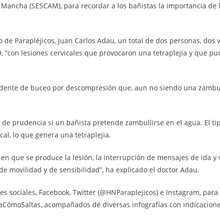
a Mancha (SESCAM), para recordar a los bañistas la importancia de
 de Parapléjicos, Juan Carlos Adau, un total de dos personas, dos 
9, “con lesiones cervicales que provocaron una tetraplejia y que p
dente de buceo por descompresión que, aun no siendo una zambull
d de prudencia si un bañista pretende zambullirse en el agua. El
al, lo que genera una tetraplejia.
 en que se produce la lesión, la interrupción de mensajes de ida y v
 de movilidad y de sensibilidad”, ha explicado el doctor Adau.
edes sociales, Facebook, Twitter (@HNParaplejicos) e Instagram, par
CómoSaltas, acompañados de diversas infografías con indicaciones