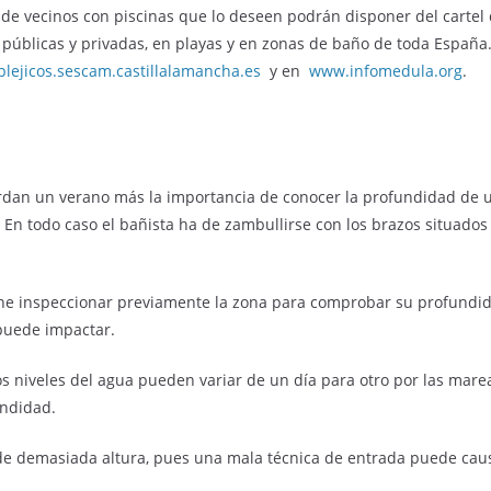
e vecinos con piscinas que lo deseen podrán disponer del cartel
s públicas y privadas, en playas y en zonas de baño de toda España.
plejicos.sescam.castillalamancha.es
y en
www.infomedula.org
.
erdan un verano más la importancia de conocer la profundidad de un
. En todo caso el bañista ha de zambullirse con los brazos situados
nviene inspeccionar previamente la zona para comprobar su profun
 puede impactar.
os niveles del agua pueden variar de un día para otro por las mare
undidad.
e demasiada altura, pues una mala técnica de entrada puede caus