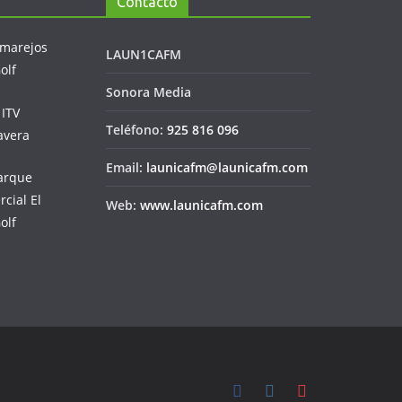
Contacto
LAUN1CAFM
Sonora Media
Teléfono:
925 816 096
Email:
launicafm@launicafm.com
Web:
www.launicafm.com