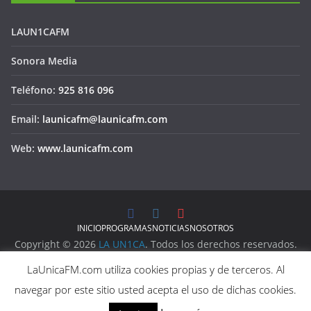
LAUN1CAFM
Sonora Media
Teléfono:
925 816 096
Email:
launicafm@launicafm.com
Web:
www.launicafm.com
INICIO
PROGRAMAS
NOTICIAS
NOSOTROS
Copyright © 2026
LA UN1CA
. Todos los derechos reservados.
Aviso Legal
LaUnicaFM.com utiliza cookies propias y de terceros. Al
Política de Privacidad
navegar por este sitio usted acepta el uso de dichas cookies.
Política de Cookies