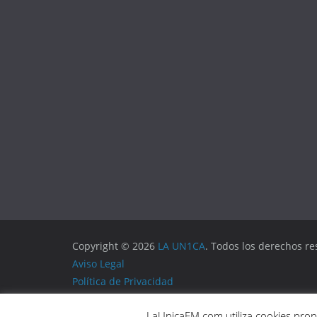
Copyright © 2026
LA UN1CA
. Todos los derechos re
Aviso Legal
Política de Privacidad
Política de Cookies
LaUnicaFM.com utiliza cookies propi