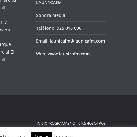
LAUN1CAFM
Sonora Media
Teléfono:
925 816 096
Email:
launicafm@launicafm.com
Web:
www.launicafm.com
INICIO
PROGRAMAS
NOTICIAS
NOSOTROS
dichas cookies.
Leer más
Aceptar