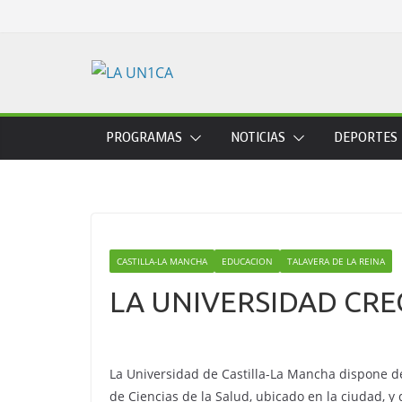
Skip
to
content
PROGRAMAS
NOTICIAS
DEPORTES
CASTILLA-LA MANCHA
EDUCACION
TALAVERA DE LA REINA
LA UNIVERSIDAD CRE
La Universidad de Castilla-La Mancha dispone de
de Ciencias de la Salud, ubicado en la ciudad, y 