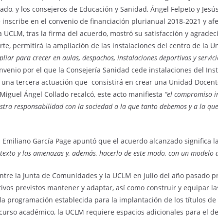
llado, y los consejeros de Educación y Sanidad, Ángel Felpeto y Je
e inscribe en el convenio de financiación plurianual 2018-2021 y af
a UCLM, tras la firma del acuerdo, mostró su satisfacción y agradec
te, permitirá la ampliación de las instalaciones del centro de la U
iar para crecer en aulas, despachos, instalaciones deportivas y servici
venio por el que la Consejería Sanidad cede instalaciones del Insti
o, una tercera actuación que consistirá en crear una Unidad Docent
 Miguel Ángel Collado recalcó, este acto manifiesta
“el compromiso i
stra responsabilidad con la sociedad a la que tanto debemos y a la q
ha Emiliano García Page apuntó que el acuerdo alcanzado significa
texto y las amenazas y, además, hacerlo de este modo, con un modelo de
 entre la Junta de Comunidades y la UCLM en julio del año pasado 
ivos previstos mantener y adaptar, así como construir y equipar la
 la programación establecida para la implantación de los títulos d
mo curso académico, la UCLM requiere espacios adicionales para el 