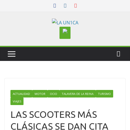
Skip
to
content
ACTUALIDAD
MOTOR
OCIO
TALAVERA DE LA REINA
TURISMO
VIAJES
LAS SCOOTERS MÁS
CLÁSICAS SE DAN CITA