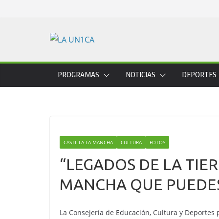
Skip
to
content
PROGRAMAS
NOTICIAS
DEPORTES
CASTILLA-LA MANCHA
CULTURA
FOTOS
“LEGADOS DE LA TIE
MANCHA QUE PUEDES 
La Consejería de Educación, Cultura y Deportes 