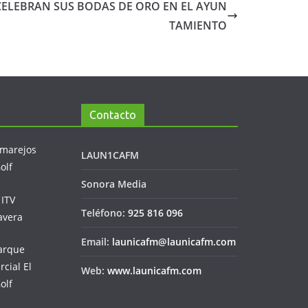
CELEBRAN SUS BODAS DE ORO EN EL AYUN
TAMIENTO
Contacto
LAUN1CAFM
Sonora Media
Teléfono:
925 816 096
Email:
launicafm@launicafm.com
Web:
www.launicafm.com