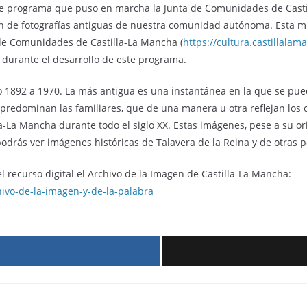
te programa que puso en marcha la Junta de Comunidades de Castil
sión de fotografías antiguas de nuestra comunidad autónoma. Esta m
 de Comunidades de Castilla-La Mancha (
https://cultura.castillalam
s durante el desarrollo de este programa.
o 1892 a 1970. La más antigua es una instantánea en la que se pu
s predominan las familiares, que de una manera u otra reflejan lo
la-La Mancha durante todo el siglo XX. Estas imágenes, pese a su o
 podrás ver imágenes históricas de Talavera de la Reina y de otras 
l recurso digital el Archivo de la Imagen de Castilla-La Mancha:
hivo-de-la-imagen-y-de-la-palabra
r