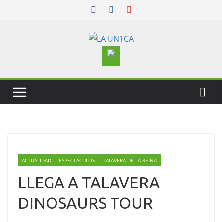
Skip
to
content
ACTUALIDAD
ESPECTÁCULOS
TALAVERA DE LA REINA
LLEGA A TALAVERA
DINOSAURS TOUR