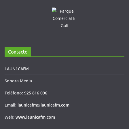
Contacto
LAUN1CAFM
Sonora Media
Teléfono:
925 816 096
Email:
launicafm@launicafm.com
Web:
www.launicafm.com