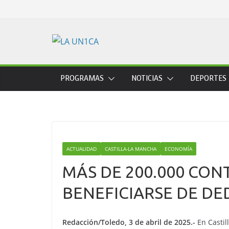
Skip
to
content
PROGRAMAS
NOTICIAS
DEPORTES
ACTUALIDAD
CASTILLA-LA MANCHA
ECONOMÍA
MÁS DE 200.000 CO
BENEFICIARSE DE D
Redacción/Toledo, 3 de abril de 2025.-
En Castil