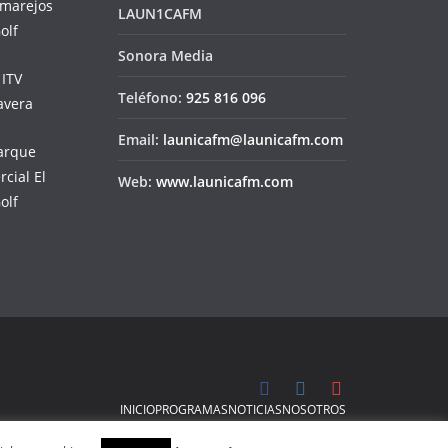
LAUN1CAFM
Sonora Media
Teléfono:
925 816 096
Email:
launicafm@launicafm.com
Web:
www.launicafm.com
INICIO
PROGRAMAS
NOTICIAS
NOSOTROS