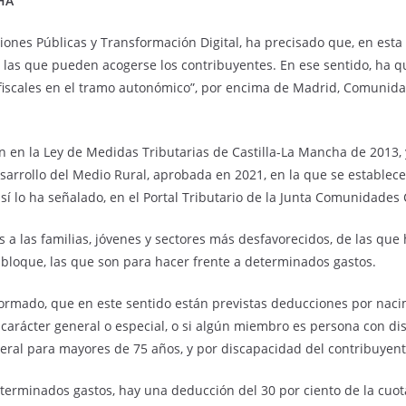
HA
aciones Públicas y Transformación Digital, ha precisado que, en esta
las que pueden acogerse los contribuyentes. En ese sentido, ha qu
cales en el tramo autonómico”, por encima de Madrid, Comunidad 
 en la Ley de Medidas Tributarias de Castilla-La Mancha de 2013, 
sarrollo del Medio Rural, aprobada en 2021, en la que se establece u
í lo ha señalado, en el Portal Tributario de la Junta Comunidades 
das a las familias, jóvenes y sectores más desfavorecidos, de las que
o bloque, las que son para hacer frente a determinados gastos.
nformado, que en este sentido están previstas deducciones por naci
e carácter general o especial, o si algún miembro es persona con di
ral para mayores de 75 años, y por discapacidad del contribuyent
erminados gastos, hay una deducción del 30 por ciento de la cuot