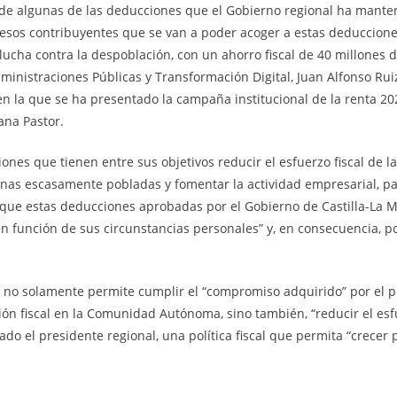
e de algunas de las deducciones que el Gobierno regional ha mant
sos contribuyentes que se van a poder acoger a estas deducciones, 
 lucha contra la despoblación, con un ahorro fiscal de 40 millones 
ministraciones Públicas y Transformación Digital, Juan Alfonso Ru
 en la que se ha presentado la campaña institucional de la renta 2
ana Pastor.
nes que tienen entre sus objetivos reducir el esfuerzo fiscal de la
 zonas escasamente pobladas y fomentar la actividad empresarial, p
o que estas deducciones aprobadas por el Gobierno de Castilla-La M
función de sus circunstancias personales” y, en consecuencia, pote
a, no solamente permite cumplir el “compromiso adquirido” por el 
ón fiscal en la Comunidad Autónoma, sino también, “reducir el esf
cado el presidente regional, una política fiscal que permita “crecer 