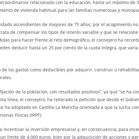
xtraordinarios relacionado con la educación, hasta un máximo de 3
amiento de vivienda habitual para las familias numerosas y monopa
cuidado ascendientes de mayores de 75 años; por el acogimiento 
ata de compensar los tipos de interés variable y que se relacione 
idas para hacer frente al reto demográfico, el consejero ha recor
den deducir hasta un 25 por ciento de la cuota íntegra, que varía
o de los gastos como deducibles por adquirir, construir o rehabilita
rales.
 “fijación de la población, con resultados positivos”, ya que “se ha
ta línea, el consejero, ha reiterado la petición que desde el Gobier
e se ha adoptado en Castilla-La Mancha orientada a que la lucha co
sonas Físicas (IRPF).
ncentivar la inversión empresarial y, en consecuencia, para incen
un límite de 4.000 euros, bien por la adquisición de acciones y p