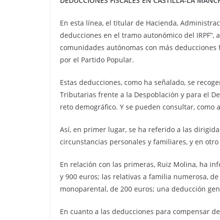
DEDUCCIONES FISCALES EN CASTILLA-LA MANC
En esta línea, el titular de Hacienda, Administr
deducciones en el tramo autonómico del IRPF”, a 
comunidades autónomas con más deducciones fis
por el Partido Popular.
Estas deducciones, como ha señalado, se recogen
Tributarias frente a la Despoblación y para el De
reto demográfico. Y se pueden consultar, como as
Así, en primer lugar, se ha referido a las dirigi
circunstancias personales y familiares, y en otr
En relación con las primeras, Ruiz Molina, ha i
y 900 euros; las relativas a familia numerosa, d
monoparental, de 200 euros; una deducción gene
En cuanto a las deducciones para compensar det