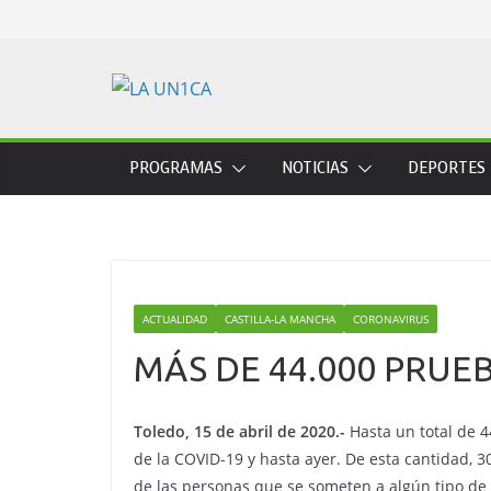
Skip
to
content
PROGRAMAS
NOTICIAS
DEPORTES
ACTUALIDAD
CASTILLA-LA MANCHA
CORONAVIRUS
MÁS DE 44.000 PRUE
Toledo, 15 de abril de 2020.-
Hasta un total de 4
de la COVID-19 y hasta ayer. De esta cantidad, 3
de las personas que se someten a algún tipo de