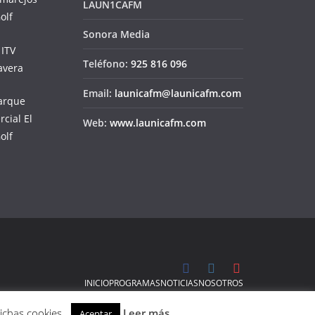
LAUN1CAFM
Sonora Media
Teléfono:
925 816 096
Email:
launicafm@launicafm.com
Web:
www.launicafm.com
INICIO
PROGRAMAS
NOTICIAS
NOSOTROS
dichas cookies.
Leer más
Aceptar