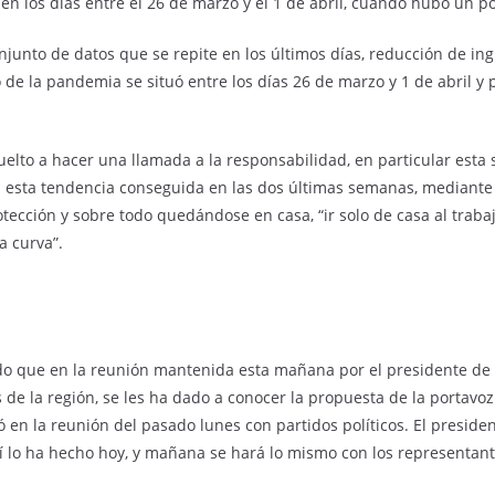
en los días entre el 26 de marzo y el 1 de abril, cuando hubo un po
onjunto de datos que se repite en los últimos días, reducción de i
 de la pandemia se situó entre los días 26 de marzo y 1 de abril y 
elto a hacer una llamada a la responsabilidad, en particular esta 
esta tendencia conseguida en las dos últimas semanas, mediante e
tección y sobre todo quedándose en casa, “ir solo de casa al trabaj
a curva”.
do que en la reunión mantenida esta mañana por el presidente de 
s de la región, se les ha dado a conocer la propuesta de la portavo
ió en la reunión del pasado lunes con partidos políticos. El preside
sí lo ha hecho hoy, y mañana se hará lo mismo con los representant