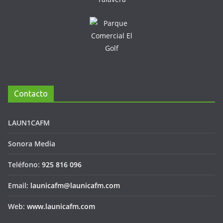
Contacto
LAUN1CAFM
Sonora Media
Teléfono:
925 816 096
Email:
launicafm@launicafm.com
Web:
www.launicafm.com