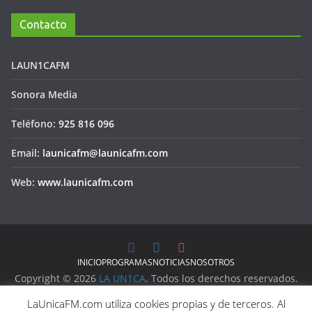
Contacto
LAUN1CAFM
Sonora Media
Teléfono:
925 816 096
Email:
launicafm@launicafm.com
Web:
www.launicafm.com
INICIO
PROGRAMAS
NOTICIAS
NOSOTROS
Copyright © 2026
LA UN1CA
. Todos los derechos reservados.
Aviso Legal
LaUnicaFM.com utiliza cookies propias y de terceros. Al