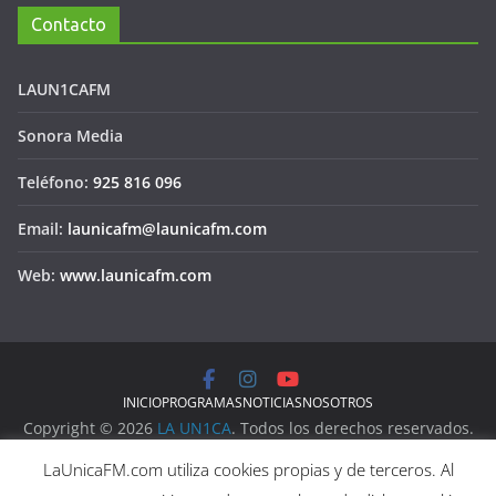
Contacto
LAUN1CAFM
Sonora Media
Teléfono:
925 816 096
Email:
launicafm@launicafm.com
Web:
www.launicafm.com
INICIO
PROGRAMAS
NOTICIAS
NOSOTROS
Copyright © 2026
LA UN1CA
. Todos los derechos reservados.
Aviso Legal
LaUnicaFM.com utiliza cookies propias y de terceros. Al
Política de Privacidad