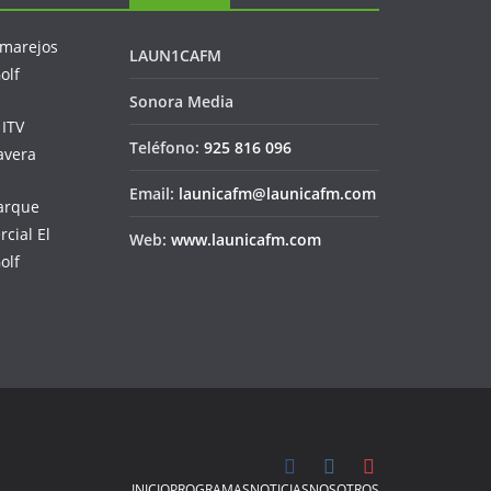
LAUN1CAFM
Sonora Media
Teléfono:
925 816 096
Email:
launicafm@launicafm.com
Web:
www.launicafm.com
INICIO
PROGRAMAS
NOTICIAS
NOSOTROS