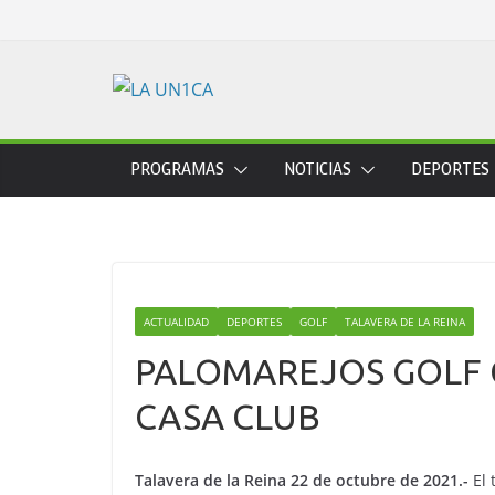
Skip
to
content
PROGRAMAS
NOTICIAS
DEPORTES
ACTUALIDAD
DEPORTES
GOLF
TALAVERA DE LA REINA
PALOMAREJOS GOLF C
CASA CLUB
Talavera de la Reina 22 de octubre de 2021.-
El 