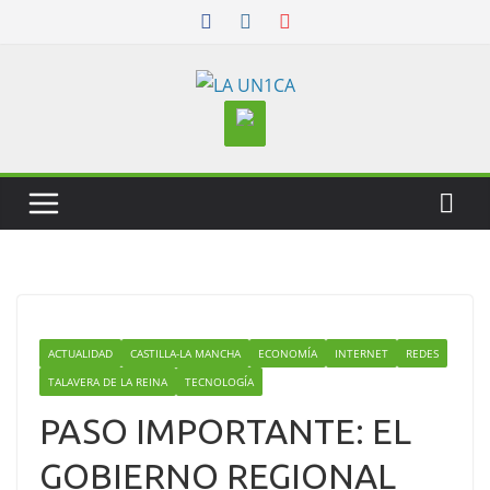
Skip
to
content
ACTUALIDAD
CASTILLA-LA MANCHA
ECONOMÍA
INTERNET
REDES
TALAVERA DE LA REINA
TECNOLOGÍA
PASO IMPORTANTE: EL
GOBIERNO REGIONAL